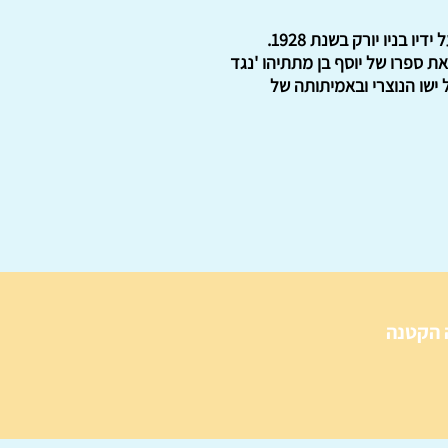
אסופה של ויכוחים בין יהודים לנוצרים לאורך הדורות, שלוקטה על ידי יהודה דוד איזנשטיין ופורסמה על ידיו בניו יורק בשנת 1928.
ל את ספרו של יוסף בן מתתיהו 'נגד
ל ישו הנוצרי ובאמיתותה של
 הקטנה