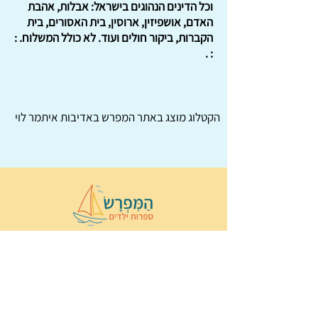
וכל הדינים הנהוגים בישראל: אבלות, אהבת
האדם, אושפיזין, ארוסין, בית האסורים, בית
הקברות, ביקור חולים ועוד. לא כולל המשלוח. :
: .
הקטלוג מוצג באתר
המפרש
באדיבות איתמר לוי
© 2022 כל הזכויות שמורות ל
הַמִּפְרָשׂ –
ספרות ילדים
ו
נירה לוי
ן
עיצוב ובניה:
Wix Monster