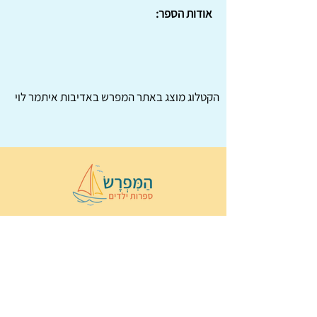
אודות הספר:
הקטלוג מוצג באתר
המפרש
באדיבות איתמר לוי
© 2022 כל הזכויות שמורות ל
הַמִּפְרָשׂ –
ספרות ילדים
ו
נירה לוי
ן
עיצוב ובניה:
Wix Monster
תקנון ותנאי שימוש באתר