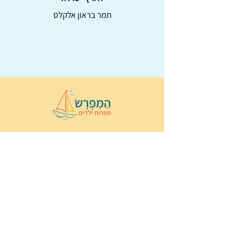
תמר בראון אלקלס
© 2022 כל הזכויות שמורות ל
הַמִּפְרָשׂ –
ספרות ילדים
ו
נירה לוי
ן
עיצוב ובניה:
Wix Monster
תקנון ותנאי שימוש באתר
הצהרת נגישות