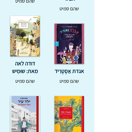
שהם סמיט
שהם סמיט
דודה לאה
אגדת אַסְטְרִיד
מאת: שוּמִיש
שהם סמיט
שהם סמיט