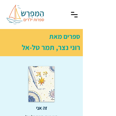
ספרים מאת
רוני נצר, תמר טל-אל
זה אני