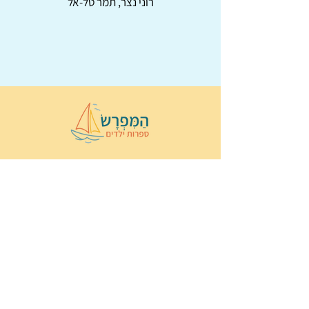
רוני נצר, תמר טל-אל
© 2022 כל הזכויות שמורות ל
הַמִּפְרָשׂ –
ספרות ילדים
ו
נירה לוי
ן
עיצוב ובניה:
Wix Monster
תקנון ותנאי שימוש באתר
הצהרת נגישות
מדיניות פרטיות