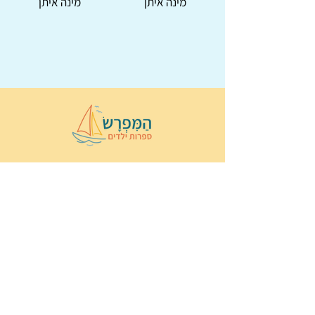
מינה איתן
מינה איתן
© 2022 כל הזכויות שמורות ל
הַמִּפְרָשׂ –
ספרות ילדים
ו
נירה לוי
ן
עיצוב ובניה:
Wix Monster
תקנון ותנאי שימוש באתר
הצהרת נגישות
מדיניות פרטיות