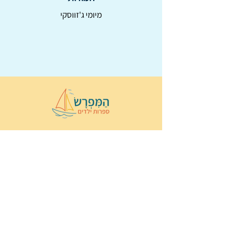
מיומי ג'זווסקי
© 2022 כל הזכויות שמורות ל
הַמִּפְרָשׂ –
ספרות ילדים
ו
נירה לוי
ן
עיצוב ובניה:
Wix Monster
תקנון ותנאי שימוש באתר
הצהרת נגישות