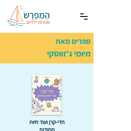
ספרים מאת
מיומי ג'זווסקי
חדי-קרן ועוד חיות
חמודות