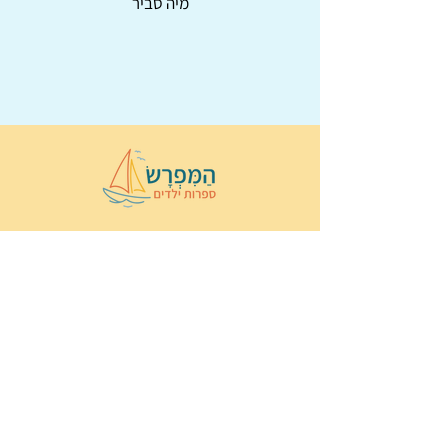
מיה סביר
© 2022 כל הזכויות שמורות ל
הַמִּפְרָשׂ –
ספרות ילדים
ו
נירה לוי
ן
עיצוב ובניה:
Wix Monster
תקנון ותנאי שימוש באתר
הצהרת נגישות
מדיניות פרטיות