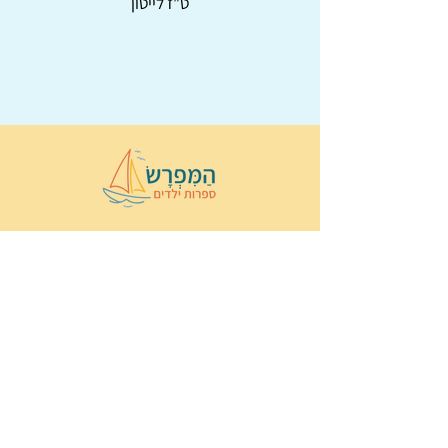
ט"ז לייטון
© 2022 כל הזכויות שמורות ל
הַמִּפְרָשׂ –
ספרות ילדים
ו
נירה לוי
ן
עיצוב ובניה:
Wix Monster
תקנון ותנאי שימוש באתר
הצהרת נגישות
מדיניות פרטיות