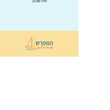
חיה שנהב
© 2022 כל הזכויות שמורות ל
הַמִּפְרָשׂ –
ספרות ילדים
ו
נירה לוי
ן
עיצוב ובניה:
Wix Monster
תקנון ותנאי שימוש באתר
הצהרת נגישות
מדיניות פרטיות