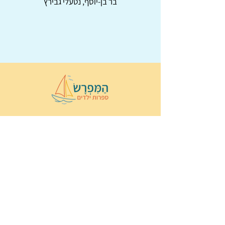
בר בן-יוסף, נטעלי גבירץ
© 2022 כל הזכויות שמורות ל
הַמִּפְרָשׂ –
ספרות ילדים
ו
נירה לוי
ן
עיצוב ובניה:
Wix Monster
תקנון ותנאי שימוש באתר
הצהרת נגישות
מדיניות פרטיות