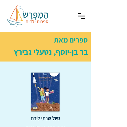
ספרים מאת
בר בן-יוסף, נטעלי גבירץ
טיול שנתי לירח