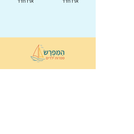
ארז חדד
ארז חדד
© 2022 כל הזכויות שמורות ל
הַמִּפְרָשׂ –
ספרות ילדים
ו
נירה לוי
ן
עיצוב ובניה:
Wix Monster
תקנון ותנאי שימוש באתר
הצהרת נגישות
מדיניות פרטיות