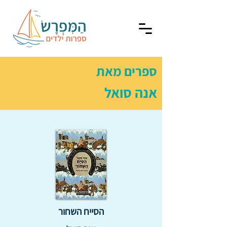
ספרים מאת
אנה סואל
הסייח השחור