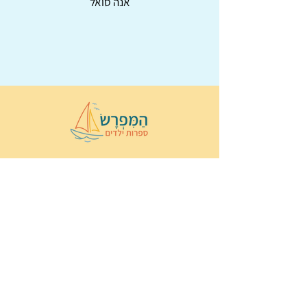
אנה סואל
© 2022 כל הזכויות שמורות ל
הַמִּפְרָשׂ –
ספרות ילדים
ו
נירה לוי
ן
עיצוב ובניה:
Wix Monster
תקנון ותנאי שימוש באתר
הצהרת נגישות
מדיניות פרטיות