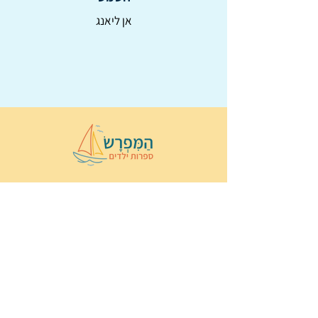
אן ליאנג
© 2022 כל הזכויות שמורות ל
הַמִּפְרָשׂ –
ספרות ילדים
ו
נירה לוי
ן
עיצוב ובניה:
Wix Monster
תקנון ותנאי שימוש באתר
הצהרת נגישות