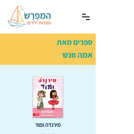
ספרים מאת
אמה ווּנש
מירנדה ומוד