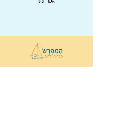
אמה ווּנש
© 2022 כל הזכויות שמורות ל
הַמִּפְרָשׂ –
ספרות ילדים
ו
נירה לוי
ן
עיצוב ובניה:
Wix Monster
תקנון ותנאי שימוש באתר
הצהרת נגישות
מדיניות פרטיות