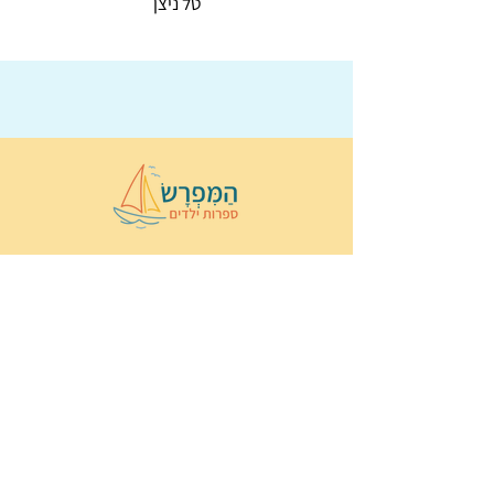
טל ניצן
© 2022 כל הזכויות שמורות ל
הַמִּפְרָשׂ –
ספרות ילדים
ו
נירה לוי
ן
עיצוב ובניה:
Wix Monster
תקנון ותנאי שימוש באתר
הצהרת נגישות
מדיניות פרטיות