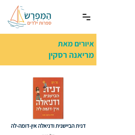
איורים מאת
מריאנה רסקין
דנית הביישנית ודניאלה אין-דומה-לה