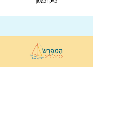
מייק רמפטון
© 2022 כל הזכויות שמורות ל
הַמִּפְרָשׂ –
ספרות ילדים
ו
נירה לוי
ן
עיצוב ובניה:
Wix Monster
תקנון ותנאי שימוש באתר
הצהרת נגישות
מדיניות פרטיות