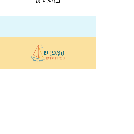
גבריאל אוונס
© 2022 כל הזכויות שמורות ל
הַמִּפְרָשׂ –
ספרות ילדים
ו
נירה לוי
ן
עיצוב ובניה:
Wix Monster
תקנון ותנאי שימוש באתר
הצהרת נגישות
מדיניות פרטיות