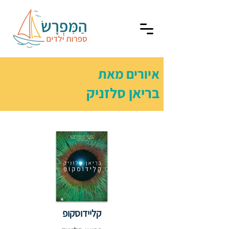
איורים מאת
בריאן סלזניק
קליידוסקופ