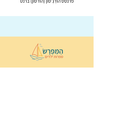
פרנסס הוֹדְגְ'סוֹן (הודסון) ברנט
© 2022 כל הזכויות שמורות ל
הַמִּפְרָשׂ –
ספרות ילדים
ו
נירה לוי
ן
עיצוב ובניה:
Wix Monster
תקנון ותנאי שימוש באתר
הצהרת נגישות
מדיניות פרטיות