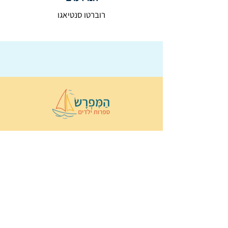
רוברטו סנטיאגו
© 2022 כל הזכויות שמורות ל
הַמִּפְרָשׂ –
ספרות ילדים
ו
נירה לוי
ן
עיצוב ובניה:
Wix Monster
תקנון ותנאי שימוש באתר
הצהרת נגישות