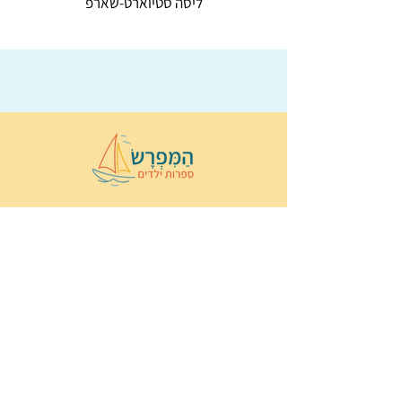
ליסה סטיוארט-שארפ
© 2022 כל הזכויות שמורות ל
הַמִּפְרָשׂ –
ספרות ילדים
ו
נירה לוי
ן
עיצוב ובניה:
Wix Monster
תקנון ותנאי שימוש באתר
הצהרת נגישות
מדיניות פרטיות