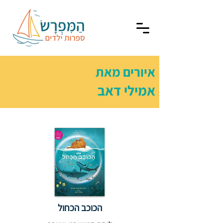
איורים מאת
אמילי דאב
הכוכב הכחול