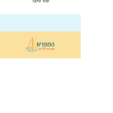
שחר סיטנר
© 2022 כל הזכויות שמורות ל
הַמִּפְרָשׂ –
ספרות ילדים
ו
נירה לוי
ן
עיצוב ובניה:
Wix Monster
תקנון ותנאי שימוש באתר
הצהרת נגישות
מדיניות פרטיות