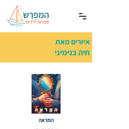
איורים מאת
חיה בנימיני
המראה