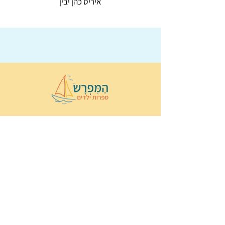
איריס כהן יבין
© 2022 כל הזכויות שמורות ל
הַמִּפְרָשׂ –
ספרות ילדים
ו
נירה לוי
ן
עיצוב ובניה:
Wix Monster
תקנון ותנאי שימוש באתר
הצהרת נגישות
מדיניות פרטיות