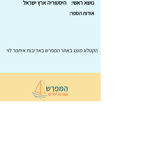
נושא ראשי:
היסטוריה ארץ ישראל
אודות הספר:
הקטלוג מוצג באתר
המפרש
באדיבות איתמר לוי
© 2022 כל הזכויות שמורות ל
הַמִּפְרָשׂ –
ספרות ילדים
ו
נירה לוי
ן
עיצוב ובניה:
Wix Monster