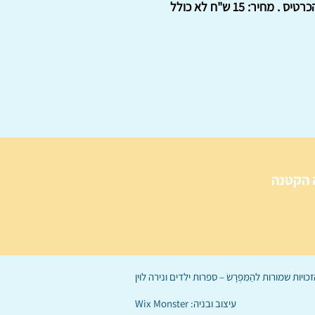
"לידידינו שנה טובה ומבורכת, בית דבר." ב'חנות הספרים של איתמר באינטרנט' קיים עותק אחד של הכרטיס . מחיר: 15 ש"ח לא כולל
 הקטנה
הַמִּפְרָשׂ – ספרות ילדים
ו
נירה לוי
ן
עיצוב ובניה:
Wix Monster