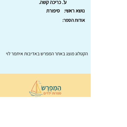
ע'. כריכה קשה.
נושא ראשי:
סיפורת
אודות הספר:
הקטלוג מוצג באתר
המפרש
באדיבות איתמר לוי
© 2022 כל הזכויות שמורות ל
הַמִּפְרָשׂ –
ספרות ילדים
ו
נירה לוי
ן
עיצוב ובניה:
Wix Monster