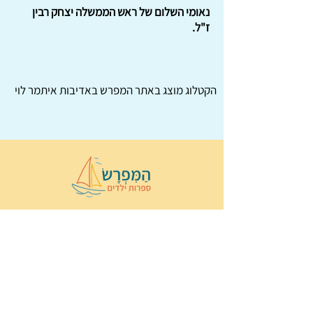
נאומי השלום של ראש הממשלה יצחק רבין
ז"ל.
הקטלוג מוצג באתר
המפרש
באדיבות איתמר לוי
© 2022 כל הזכויות שמורות ל
הַמִּפְרָשׂ –
ספרות ילדים
ו
נירה לוי
ן
עיצוב ובניה:
Wix Monster
תקנון ותנאי שימוש באתר