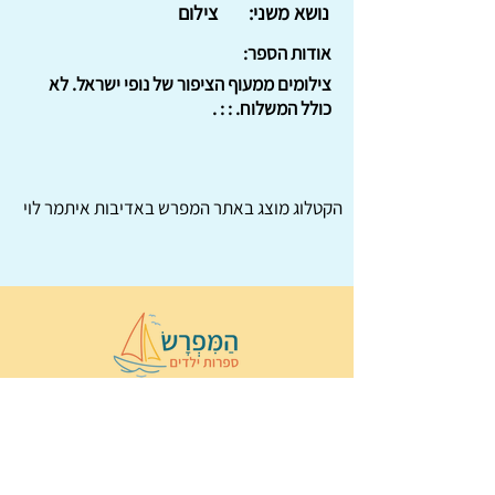
נושא משני:
צילום
אודות הספר:
צילומים ממעוף הציפור של נופי ישראל. לא
כולל המשלוח. : : .
הקטלוג מוצג באתר
המפרש
באדיבות איתמר לוי
© 2022 כל הזכויות שמורות ל
הַמִּפְרָשׂ –
ספרות ילדים
ו
נירה לוי
ן
עיצוב ובניה:
Wix Monster