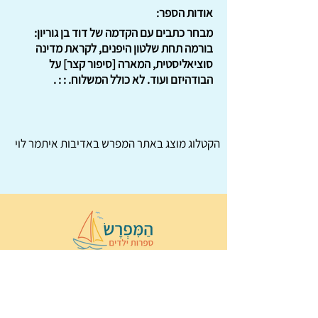
אודות הספר:
מבחר כתבים עם הקדמה של דוד בן גוריון:
בורמה תחת שלטון היפנים, לקראת מדינה
סוציאליסטית, המארה [סיפור קצר] על
הבודהיזם ועוד. לא כולל המשלוח. : : .
הקטלוג מוצג באתר
המפרש
באדיבות איתמר לוי
© 2022 כל הזכויות שמורות ל
הַמִּפְרָשׂ –
ספרות ילדים
ו
נירה לוי
ן