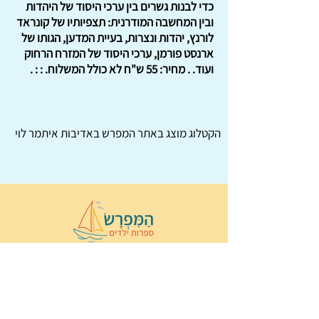
כדי לבנות גשרים בין ערכי היסוד של היהדות
ובין המחשבה המודרנית: תצפיותיו של קונראד
לורנץ, יהדות ונצרות, בעיית המדען, הגותו של
ארנסט פורמן, ערכי היסוד של המזרח הרחוק
ועוד. . מחיר: 55 ש"ח לא כולל המשלוח. : : .
הקטלוג מוצג באתר
המפרש
באדיבות איתמר לוי
© 2022 כל הזכויות שמורות ל
הַמִּפְרָשׂ –
ספרות ילדים
ו
נירה לוי
ן
עיצוב ובניה:
Wix Monster