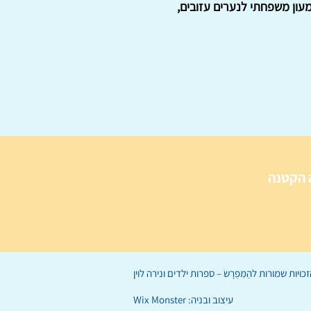
עון משפחתי לנערים עזובים,
 הקטנה
הַמִּפְרָשׂ – ספרות ילדים
ו
נירה לוי
ן
עיצוב ובניה:
Wix Monster