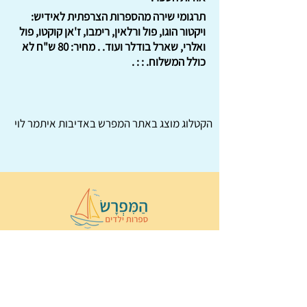
תרגומי שירה מהספרות הצרפתית לאידיש:
ויקטור הוגו, פול ורלאין, רימבו, ז'אן קוקטו, פול
ואלרי, שארל בודלר ועוד. . מחיר: 80 ש"ח לא
כולל המשלוח. : : .
הקטלוג מוצג באתר
המפרש
באדיבות איתמר לוי
© 2022 כל הזכויות שמורות ל
הַמִּפְרָשׂ –
ספרות ילדים
ו
נירה לוי
ן
עיצוב ובניה:
Wix Monster