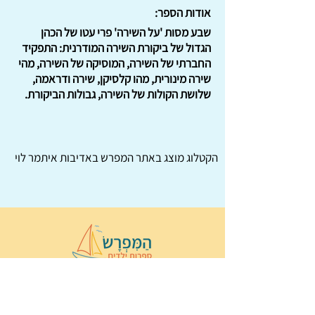
אודות הספר:
שבע מסות 'על השירה' פרי עטו של הכהן
הגדול של ביקורת השירה המודרנית: התפקיד
החברתי של השירה, המוסיקה של השירה, מהי
שירה מינורית, מהו קלסיקן, שירה ודראמה,
שלושת הקולות של השירה, גבולות הביקורת.
הקטלוג מוצג באתר
המפרש
באדיבות איתמר לוי
© 2022 כל הזכויות שמורות ל
הַמִּפְרָשׂ –
ספרות ילדים
ו
נירה לוי
ן