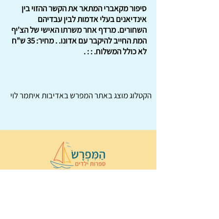
סיפור מקאברי המתאר את הקשר ההזוי בין
אינדיאנים בעלי אדמות לבין עבדיהם
השחורים. מרדף אחר משרתו האישי של הצ'יף
המת החייב להיקבר עם אדונו. . מחיר: 35 ש"ח
לא כולל המשלוח. : : .
הקטלוג מוצג באתר
המפרש
באדיבות איתמר לוי
© 2022 כל הזכויות שמורות ל
הַמִּפְרָשׂ –
ספרות ילדים
ו
נירה לוי
ן