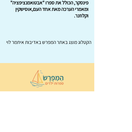
פינסקר, הכולל את ספרו "אבטואמנציפציה"
ומאמרי הערכה מאת אחד העם,אוסישקין
וקלוזנר.
הקטלוג מוצג באתר
המפרש
באדיבות איתמר לוי
© 2022 כל הזכויות שמורות ל
הַמִּפְרָשׂ –
ספרות ילדים
ו
נירה לוי
ן
עיצוב ובניה:
Wix Monster
תקנון ותנאי שימוש באתר