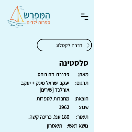
חזרה לקטלוג
סלסטינה
מאת:
פרננדו דה רוחס
תרגום:
יעקב ישראל פינק + יעקב
אורלנד [שירים]
הוצאה:
מחברות לספרות
שנה:
1962
תיאור:
180 עמ'. כריכה קשה.
נושא ראשי:
תיאטרון