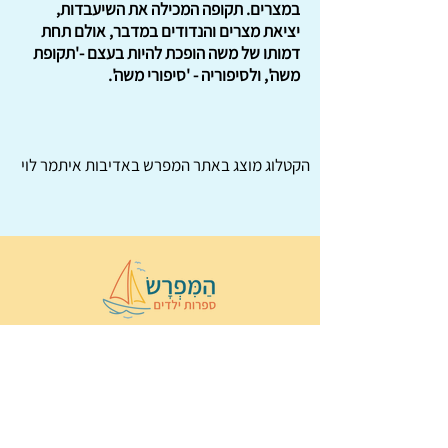
במצרים. תקופה המכילה את השיעבדות,
יציאת מצרים והנדודים במדבר, אולם תחת
דמותו של משה הופכת להיות בעצם -'תקופת
משה', ולסיפוריה - 'סיפורי משה'.
הקטלוג מוצג באתר
המפרש
באדיבות איתמר לוי
© 2022 כל הזכויות שמורות ל
הַמִּפְרָשׂ –
ספרות ילדים
ו
נירה לוי
ן
עיצוב ובניה:
Wix Monster