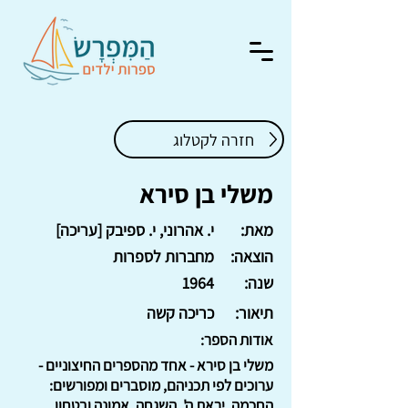
חזרה לקטלוג
משלי בן סירא
מאת:
י. אהרוני, י. ספיבק [עריכה]
הוצאה:
מחברות לספרות
שנה:
1964
תיאור:
כריכה קשה
אודות הספר:
משלי בן סירא - אחד מהספרים החיצוניים -
ערוכים לפי תכניהם, מוסברים ומפורשים:
החכמה, יראת ה', השגחה, אמונה ובטחון,