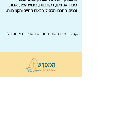
כיבוד אב ואם, הקורבנות, כיבוש היצר, אבות
ובנים, החכם והכסיל, הנאות החיים והקמצנות.
הקטלוג מוצג באתר
המפרש
באדיבות איתמר לוי
© 2022 כל הזכויות שמורות ל
הַמִּפְרָשׂ –
ספרות ילדים
ו
נירה לוי
ן
עיצוב ובניה:
Wix Monster
תקנון ותנאי שימוש באתר