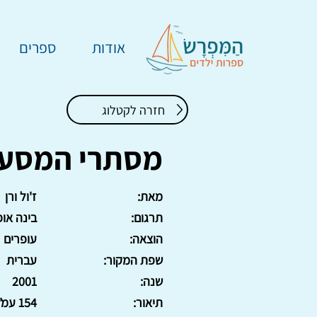
אודות
ספרים
חזרה לקטלוג
מסתרי המסע 
מאת:
ז'ול ורן
תרגום:
בינה או
הוצאה:
עופרים
שפת המקור:
עברית
שנה:
2001
תיאור:
154 עמ'. כריכה קשה.