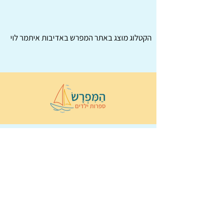
הקטלוג מוצג באתר
המפרש
באדיבות איתמר לוי
© 2022 כל הזכויות שמורות ל
הַמִּפְרָשׂ –
ספרות ילדים
ו
נירה לוי
ן
עיצוב ובניה:
Wix Monster
תקנון ותנאי שימוש באתר
הצהרת נגישות