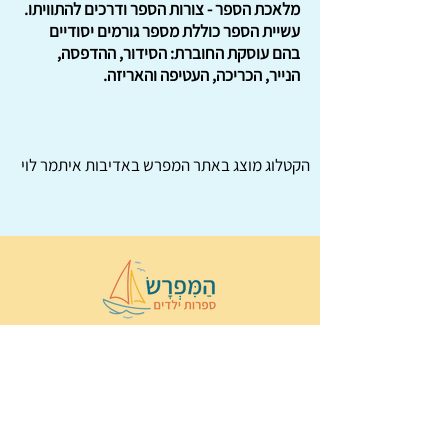
מלאכת הספר - צורות הספר ודרכים להתוויתו.
עשיית הספר כוללת מספר גורמים יסודיים
בהם עוסקת החוברת: הסידור, ההדפסה,
הנייר, הכריכה, העטיפה והאריזה.
הקטלוג מוצג באתר
המפרש
באדיבות איתמר לוי
© 2022 כל הזכויות שמורות ל
הַמִּפְרָשׂ –
ספרות ילדים
ו
נירה לוי
ן
עיצוב ובניה:
Wix Monster