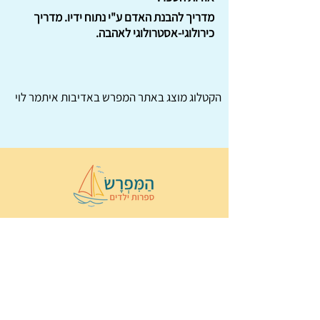
מדריך להבנת האדם ע"י נתוח ידיו. מדריך
כירולוגי-אסטרולוגי לאהבה.
הקטלוג מוצג באתר
המפרש
באדיבות איתמר לוי
© 2022 כל הזכויות שמורות ל
הַמִּפְרָשׂ –
ספרות ילדים
ו
נירה לוי
ן
עיצוב ובניה:
Wix Monster
תקנון ותנאי שימוש באתר