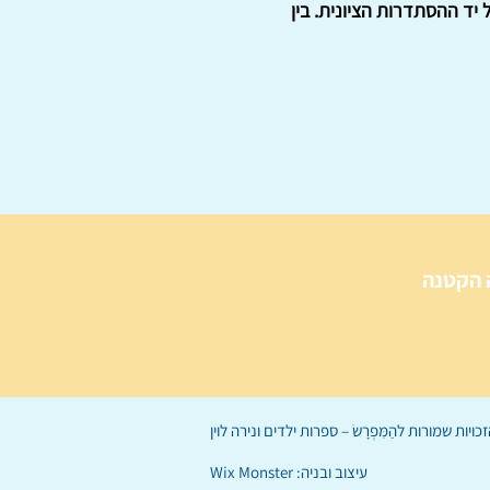
 הנוער על יד ההסתדרות הציונית. בין
 הקטנה
הַמִּפְרָשׂ – ספרות ילדים
ו
נירה לוי
ן
עיצוב ובניה:
Wix Monster