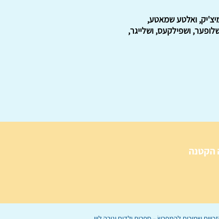
מיצ'יק, ואלטע שמאטע,
שלופער, ושפילקעס, ושלייגר,
 הקטנה
הַמִּפְרָשׂ – ספרות ילדים
ו
נירה לוי
ן