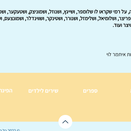
ה, על רמי שקראו לו שלומפר, ושייגץ, ושנוזל, ושמוניצק, ושטעקער, וש
ריצר, ושלומיאל, ושלימזל, ושנורר, ושטינקר, ושווינדלר, ושמונצעס, ו
יצר ועוד.
ת איתמר לוי
הפינה
ספרים
שירים לילדים
© 2022 כל הזכויות שמורות ל