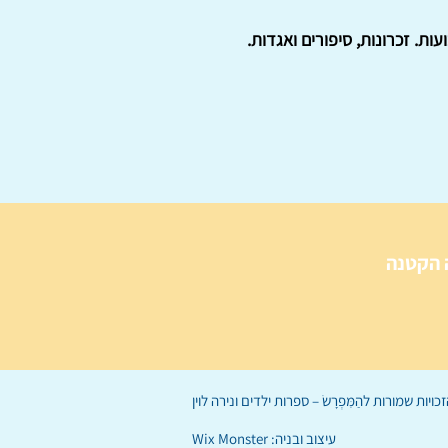
ת. זכרונות, סיפורים ואגדות.
 הקטנה
הַמִּפְרָשׂ – ספרות ילדים
ו
נירה לוי
ן
עיצוב ובניה:
Wix Monster