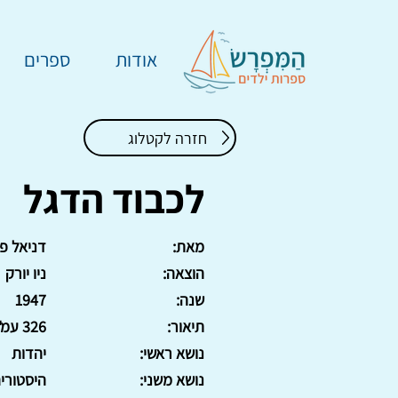
אודות
ספרים
חזרה לקטלוג
לכבוד הדגל
מאת:
דניאל פ
הוצאה:
ניו יורק
שנה:
1947
תיאור:
326 עמ'. כריכה קשה
נושא ראשי:
יהדות
נושא משני:
היסטורי