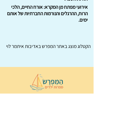
אירועי מפתח מן המקרא: אורח החיים, הלכי
הרוח, ההרגלים והנורמות החברתיות של אותם
ימים.
הקטלוג מוצג באתר
המפרש
באדיבות איתמר לוי
© 2022 כל הזכויות שמורות ל
הַמִּפְרָשׂ –
ספרות ילדים
ו
נירה לוי
ן
עיצוב ובניה:
Wix Monster