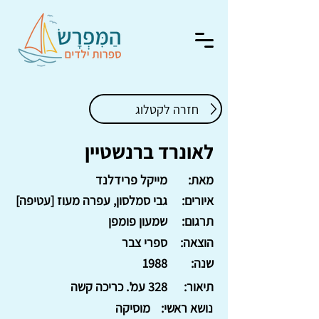
חזרה לקטלוג
לאונרד ברנשטיין
מאת:
מייקל פרידלנד
איורים:
גבי סמלסון, עפרה מעוז [עטיפה]
תרגום:
שמעון פומפן
הוצאה:
ספרי צבר
שנה:
1988
תיאור:
328 עמ'. כריכה קשה
נושא ראשי:
מוסיקה