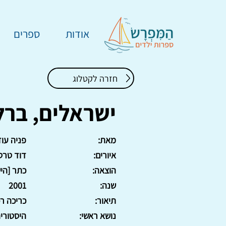
אודות
ספרים
חזרה לקטלוג
ישראלים, ברלי
מאת:
פניה עוז
איורים:
דוד טרט
הוצאה:
כתר [הי
שנה:
2001
תיאור:
כריכה רכה, 8
נושא ראשי:
היסטורי