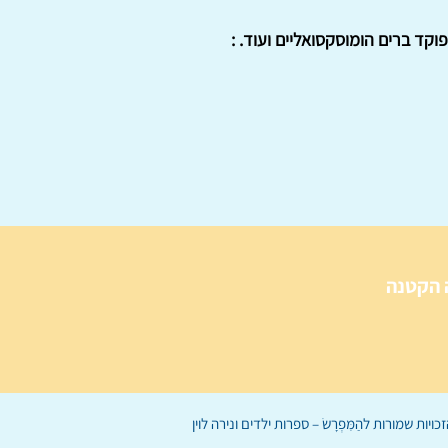
וקד ברים הומוסקסואליים ועוד. :
 הקטנה
הַמִּפְרָשׂ – ספרות ילדים
ו
נירה לוי
ן